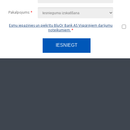
Pakalpojums:
*
Esmu iepazinies un piekrītu BluOr Bank AS Vispārējiem darījumu
*
noteikumiem.
IESNIEGT